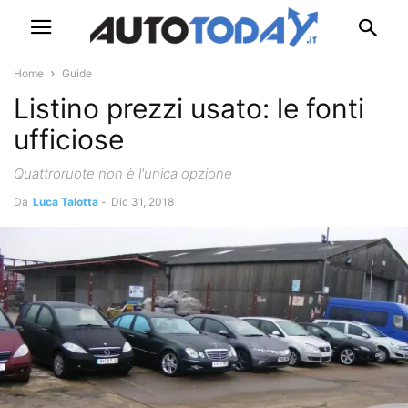
Home
Guide
Listino prezzi usato: le fonti
ufficiose
Quattroruote non è l'unica opzione
Da
Luca Talotta
-
Dic 31, 2018