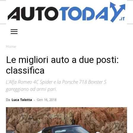
Home
Le migliori auto a due posti:
classifica
L'Alfa Romeo 4C Spider e la Porsche 718 Boxster S
gareggiano ad armi pari.
Da
Luca Talotta
-
Gen 16, 2018