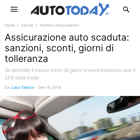
Home
Servizi
Norme e Assicurazioni
Assicurazione auto scaduta:
sanzioni, sconti, giorni di
tolleranza
Se demolite il mezzo entro 30 giorni vi verrà trattenuto solo il
25% della multa.
Da
Luca Talotta
-
Gen 16, 2018