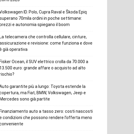
Volkswagen ID. Polo, Cupra Raval e Škoda Epiq
superano 70mila ordini in poche settimane:
prezzi e autonomia spiegano il boom
La telecamera che controlla cellulare, cinture,
assicurazione e revisione: come funziona e dove
è già operativa
Fisker Ocean, il SUV elettrico crolla da 70.000 a
13.500 euro: grande affare o acquisto ad alto
rischio?
Auto garantite più a lungo: Toyota estende la
copertura, ma Fiat, BMW, Volkswagen, Jeep e
Mercedes sono già partite
Finanziamento auto a tasso zero: costi nascosti
e condizioni che possono rendere l’offerta meno
conveniente