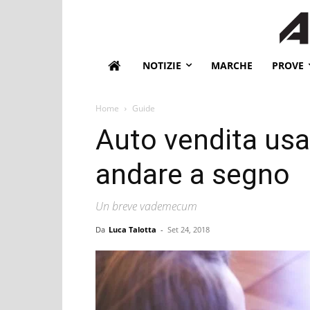
NOTIZIE
MARCHE
PROVE
Home
Guide
Auto vendita usat
andare a segno
Un breve vademecum
Da
Luca Talotta
-
Set 24, 2018