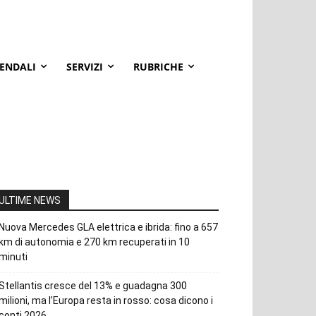
IENDALI
SERVIZI
RUBRICHE
ULTIME NEWS
Nuova Mercedes GLA elettrica e ibrida: fino a 657
km di autonomia e 270 km recuperati in 10
minuti
Stellantis cresce del 13% e guadagna 300
milioni, ma l’Europa resta in rosso: cosa dicono i
conti 2026