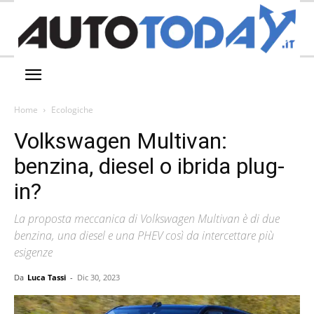
Home
Ecologiche
Volkswagen Multivan:
benzina, diesel o ibrida plug-
in?
La proposta meccanica di Volkswagen Multivan è di due
benzina, una diesel e una PHEV così da intercettare più
esigenze
Da
Luca Tassi
-
Dic 30, 2023