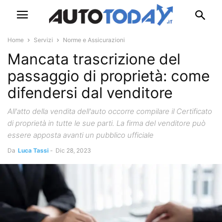
Home
Servizi
Norme e Assicurazioni
Mancata trascrizione del
passaggio di proprietà: come
difendersi dal venditore
All'atto della vendita dell'auto occorre compilare il Certificato
di proprietà in tutte le sue parti. La firma del venditore può
essere apposta avanti un pubblico ufficiale
Da
Luca Tassi
-
Dic 28, 2023