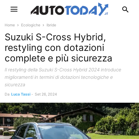
Home
Ecologiche
Ibride
Suzuki S-Cross Hybrid,
restyling con dotazioni
complete e più sicurezza
Il restyling della Suzuki S-Cross Hybrid 2024 introduce
miglioramenti in termini di dotazioni tecnologiche e
sicurezza
Da
Luca Tassi
-
Set 26, 2024