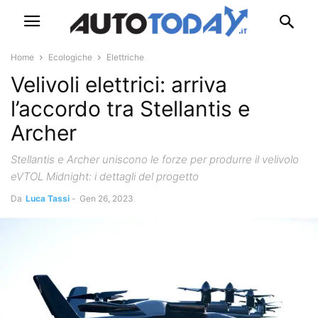
Home
Ecologiche
Elettriche
Velivoli elettrici: arriva
l’accordo tra Stellantis e
Archer
Stellantis e Archer uniscono le forze per produrre il velivolo
eVTOL Midnight: i dettagli del progetto
Da
Luca Tassi
-
Gen 26, 2023