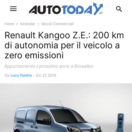
Home
Aziendali
Veicoli Commerciali
Renault Kangoo Z.E.: 200 km
di autonomia per il veicolo a
zero emissioni
Appuntamento il prossimo anno a Bruxelles
Da
Luca Talotta
-
Dic 21, 2016