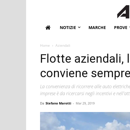
NOTIZIE
MARCHE
PROVE
Home
Aziendali
Flotte aziendali, 
conviene sempre 
La convenienza di ricorrere alle auto elettrich
imprese è da ricercarsi negli incentivi e nell'at
Da
Stefano Marotti
-
Mar 29, 2019