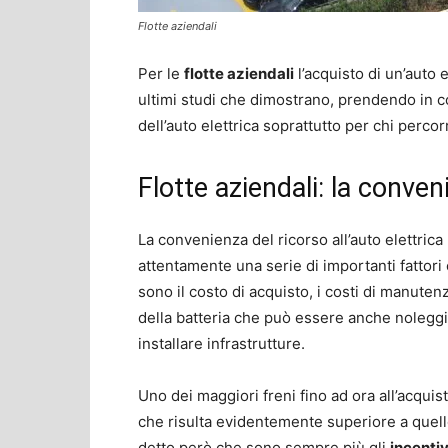
Flotte aziendali
Per le
flotte aziendali
l’acquisto di un’auto 
ultimi studi che dimostrano, prendendo in co
dell’auto elettrica soprattutto per chi percor
Flotte aziendali: la conven
La convenienza del ricorso all’auto elettrica
attentamente una serie di importanti fattor
sono il costo di acquisto, i costi di manutenz
della batteria che può essere anche noleggia
installare infrastrutture.
Uno dei maggiori freni fino ad ora all’acquis
che risulta evidentemente superiore a quello
detto però che sono sempre più gli
incentiv