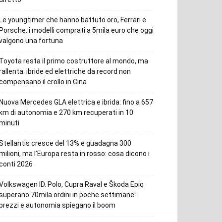
Le youngtimer che hanno battuto oro, Ferrari e
Porsche: i modelli comprati a 5mila euro che oggi
valgono una fortuna
Toyota resta il primo costruttore al mondo, ma
rallenta: ibride ed elettriche da record non
compensano il crollo in Cina
Nuova Mercedes GLA elettrica e ibrida: fino a 657
km di autonomia e 270 km recuperati in 10
minuti
Stellantis cresce del 13% e guadagna 300
milioni, ma l’Europa resta in rosso: cosa dicono i
conti 2026
Volkswagen ID. Polo, Cupra Raval e Škoda Epiq
superano 70mila ordini in poche settimane:
prezzi e autonomia spiegano il boom