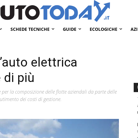
SCHEDE TECNICHE
GUIDE
ECOLOGICHE
AZ
l’auto elettrica
di più
e per la composizione delle flotte aziendali da parte delle
tutimento dei costi di gestione.