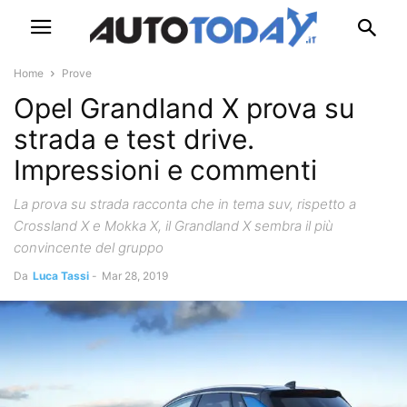
Home
Prove
Opel Grandland X prova su
strada e test drive.
Impressioni e commenti
La prova su strada racconta che in tema suv, rispetto a
Crossland X e Mokka X, il Grandland X sembra il più
convincente del gruppo
Da
Luca Tassi
-
Mar 28, 2019