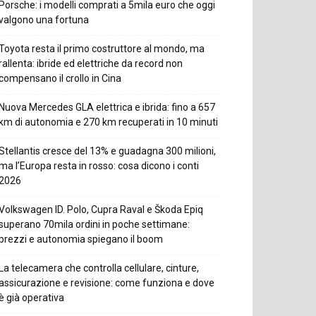
Porsche: i modelli comprati a 5mila euro che oggi
valgono una fortuna
Toyota resta il primo costruttore al mondo, ma
rallenta: ibride ed elettriche da record non
compensano il crollo in Cina
Nuova Mercedes GLA elettrica e ibrida: fino a 657
km di autonomia e 270 km recuperati in 10 minuti
Stellantis cresce del 13% e guadagna 300 milioni,
ma l’Europa resta in rosso: cosa dicono i conti
2026
Volkswagen ID. Polo, Cupra Raval e Škoda Epiq
superano 70mila ordini in poche settimane:
prezzi e autonomia spiegano il boom
La telecamera che controlla cellulare, cinture,
assicurazione e revisione: come funziona e dove
è già operativa