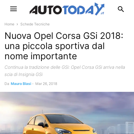
Home
Schede Tecniche
Nuova Opel Corsa GSi 2018:
una piccola sportiva dal
nome importante
Continua la tradizione delle GSi: Opel Corsa GSi arriva nella
scia di Insignia GSi
Da
Mauro Blasi
-
Mar 26, 2018