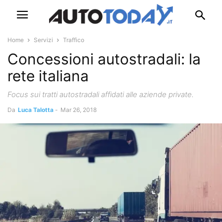
Home
Servizi
Traffico
Concessioni autostradali: la
rete italiana
Focus sui tratti autostradali affidati alle aziende private.
Da
Luca Talotta
-
Mar 26, 2018