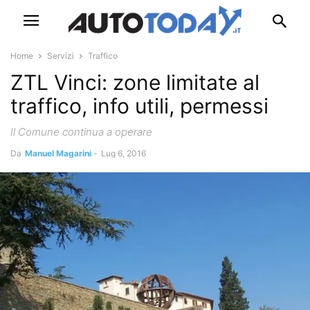
Home
Servizi
Traffico
ZTL Vinci: zone limitate al
traffico, info utili, permessi
Il Comune continua a operare
Da
Manuel Magarini
-
Lug 6, 2016