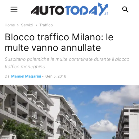
Home
Servizi
Traffico
Blocco traffico Milano: le
multe vanno annullate
Suscitano polemiche le multe comminate durante il blocco
traffico meneghino
Da
Manuel Magarini
-
Gen 5, 2016