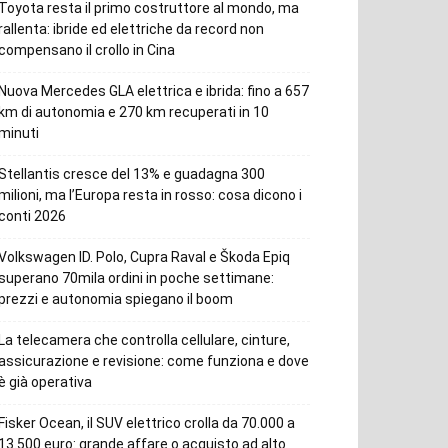
Toyota resta il primo costruttore al mondo, ma
rallenta: ibride ed elettriche da record non
compensano il crollo in Cina
Nuova Mercedes GLA elettrica e ibrida: fino a 657
km di autonomia e 270 km recuperati in 10
minuti
Stellantis cresce del 13% e guadagna 300
milioni, ma l’Europa resta in rosso: cosa dicono i
conti 2026
Volkswagen ID. Polo, Cupra Raval e Škoda Epiq
superano 70mila ordini in poche settimane:
prezzi e autonomia spiegano il boom
La telecamera che controlla cellulare, cinture,
assicurazione e revisione: come funziona e dove
è già operativa
Fisker Ocean, il SUV elettrico crolla da 70.000 a
13.500 euro: grande affare o acquisto ad alto