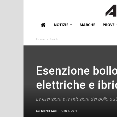
NOTIZIE
MARCHE
PROVE
Home
Guide
Esenzione bollo
elettriche e ibr
Le esenzioni e le riduzioni del bollo aut
Da
Marco Galli
-
Gen 6, 2016