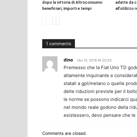
dopo la vittoria di Altroconsumo:
adatte da c
beneficiari, importi e tempi
all’utilizzo 
1 commento
dino
Giu 13, 2016 At 20:33
Premesso che la Fiat Uno TD gode 
altamente inquinante e considerat
statali a gpl/metano o quelle prod
delle riduzioni previste per il boll
le norme se possono indicarci qual
nel mondo reale godono della rid
esistessero, devo pensare che le R
Comments are closed.