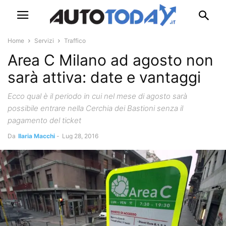
Home
Servizi
Traffico
Area C Milano ad agosto non
sarà attiva: date e vantaggi
Ecco qual è il periodo in cui nel mese di agosto sarà
possibile entrare nella Cerchia dei Bastioni senza il
pagamento del ticket
Da
Ilaria Macchi
-
Lug 28, 2016