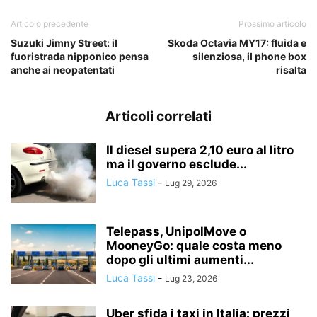
Articolo precedente
Prossimo articolo
Suzuki Jimny Street: il
Skoda Octavia MY17: fluida e
fuoristrada nipponico pensa
silenziosa, il phone box
anche ai neopatentati
risalta
Articoli correlati
Il diesel supera 2,10 euro al litro
ma il governo esclude...
Luca Tassi
-
Lug 29, 2026
Telepass, UnipolMove o
MooneyGo: quale costa meno
dopo gli ultimi aumenti...
Luca Tassi
-
Lug 23, 2026
Uber sfida i taxi in Italia: prezzi