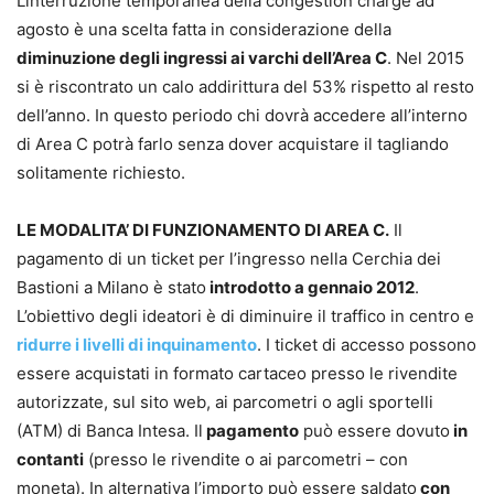
Linterruzione temporanea della congestion charge ad
agosto è una scelta fatta in considerazione della
diminuzione degli ingressi ai varchi dell’Area C
. Nel 2015
si è riscontrato un calo addirittura del 53% rispetto al resto
dell’anno. In questo periodo chi dovrà accedere all’interno
di Area C potrà farlo senza dover acquistare il tagliando
solitamente richiesto.
LE MODALITA’ DI FUNZIONAMENTO DI AREA C.
Il
pagamento di un ticket per l’ingresso nella Cerchia dei
Bastioni a Milano è stato
introdotto a gennaio 2012
.
L’obiettivo degli ideatori è di diminuire il traffico in centro e
ridurre i livelli di inquinamento
. I ticket di accesso possono
essere acquistati in formato cartaceo presso le rivendite
autorizzate, sul sito web, ai parcometri o agli sportelli
(ATM) di Banca Intesa. Il
pagamento
può essere dovuto
in
contanti
(presso le rivendite o ai parcometri – con
moneta). In alternativa l’importo può essere saldato
con