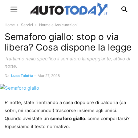
Home
Servizi
Norme e Assicurazioni
Semaforo giallo: stop o via
libera? Cosa dispone la legge
Trattiamo nello specifico il semaforo lampeggiante, attivo di
notte.
Da
Luca Talotta
-
Mar 27, 2018
E’ notte, state rientrando a casa dopo ore di baldoria (da
sobri, mi raccomando!) trascorse insieme agli amici.
Quando avvistate un
semaforo giallo
: come comportarsi?
Ripassiamo il testo normativo.