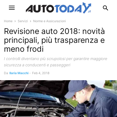
Home
Servizi
Norme e Assicurazioni
Revisione auto 2018: novità
principali, più trasparenza e
meno frodi
I controlli diventano più scrupolosi per garantire maggiore
sicurezza a conducenti e passeggeri
Da
Ilaria Macchi
-
Feb 4, 2018