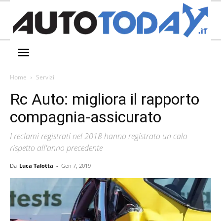
Home
Servizi
Rc Auto: migliora il rapporto
compagnia-assicurato
I reclami registrati nel 2018 hanno registrato un calo
rispetto all'anno precedente
Da
Luca Talotta
-
Gen 7, 2019