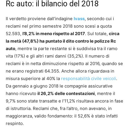
Rc auto: il bilancio del 2018
Il verdetto proviene dall’indagine
Ivass
, secondo cui i
reclami nel primo semestre 2018 sono scesi a quota
52.593,
l’8,2% in meno rispetto al 2017
. Sul totale,
circa
la metà (47,8%) ha puntato il dito contro le polizze Rc
auto
, mentre la parte restante si è suddivisa tra il ramo
vita (17%) e gli altri rami danni (35,2%). Il numero di
reclami è in netta diminuzione rispetto al 2016, quando se
ne erano registrati 64.355. Anche allora riguardava in
misura superiore al 40% la
responsabilità civile veicoli
.
Da gennaio a giugno 2018 le compagnie assicurative
hanno ricevuto
il 26,2% delle contestazioni
, mentre il
9,7% sono state transatte e l’11,2% risultava ancora in fase
di istruttoria. Reclami che, fra l’altro, non avevano, in
maggioranza, valido fondamento: il 52,6% è stato infatti
respinto.