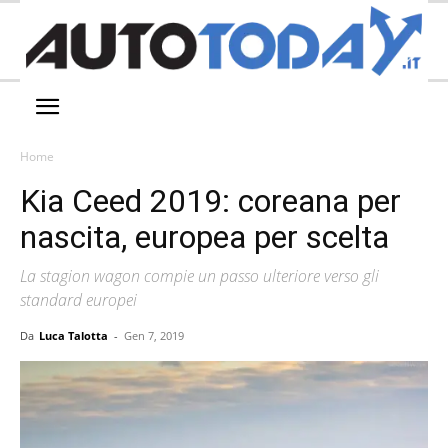
Home
Kia Ceed 2019: coreana per
nascita, europea per scelta
La stagion wagon compie un passo ulteriore verso gli
standard europei
Da
Luca Talotta
-
Gen 7, 2019