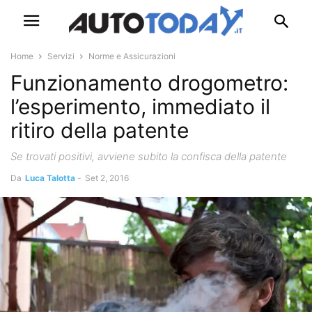
Home
Servizi
Norme e Assicurazioni
Funzionamento drogometro:
l’esperimento, immediato il
ritiro della patente
Se trovati positivi, avviene subito la confisca della patente
Da
Luca Talotta
-
Set 2, 2016