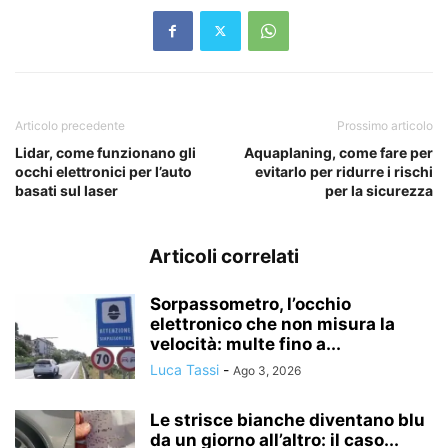
Articolo precedente
Prossimo articolo
Lidar, come funzionano gli
Aquaplaning, come fare per
occhi elettronici per l’auto
evitarlo per ridurre i rischi
basati sul laser
per la sicurezza
Articoli correlati
Sorpassometro, l’occhio
elettronico che non misura la
velocità: multe fino a...
Luca Tassi
-
Ago 3, 2026
Le strisce bianche diventano blu
da un giorno all’altro: il caso...