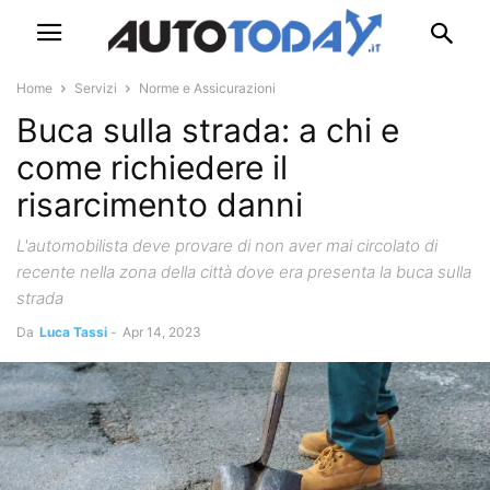
Home
Servizi
Norme e Assicurazioni
Buca sulla strada: a chi e
come richiedere il
risarcimento danni
L'automobilista deve provare di non aver mai circolato di
recente nella zona della città dove era presenta la buca sulla
strada
Da
Luca Tassi
-
Apr 14, 2023