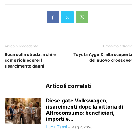
Articolo precedente
Prossimo articolo
Buca sulla strada: a chi e
Toyota Aygo X, alla scoperta
come richiedere il
del nuovo crossover
risarcimento danni
Articoli correlati
Dieselgate Volkswagen,
risarcimenti dopo la vittoria di
Altroconsumo: beneficiari,
importi e...
Luca Tassi
-
Mag 7, 2026