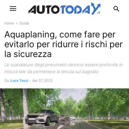
Home
Guide
Aquaplaning, come fare per
evitarlo per ridurre i rischi per
la sicurezza
Le scanalature degli pneumatici devono essere profonde in
misura tale da permettere la tenuta sul bagnato
Da
Luca Tassi
-
Apr 27, 2023