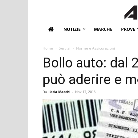
NOTIZIE
MARCHE
PROVE
Home
Servizi
Norme e Assicurazioni
Bollo auto: dal
può aderire e m
Da
Ilaria Macchi
-
Nov 17, 2016