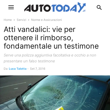
Home
Servizi
Norme e Assicurazioni
Atti vandalici: vie per
ottenere il rimborso,
fondamentale un testimone
Serve una polizza aggiuntiva facoltativa e occhio a non
presentare un falso testimone
Da
Luca Talotta
-
Set 7, 2016