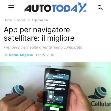
Home
Servizi
Applicazioni
App per navigatore
satellitare: il migliore
Prendere vie inedite diventa meno complicato
Da
Manuel Magarini
-
Feb 27, 2016