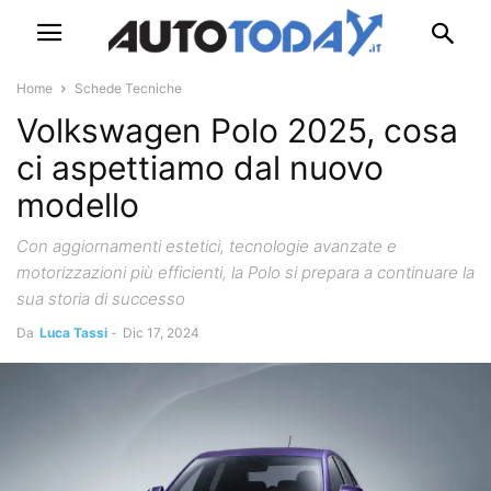
Home
Schede Tecniche
Volkswagen Polo 2025, cosa
ci aspettiamo dal nuovo
modello
Con aggiornamenti estetici, tecnologie avanzate e
motorizzazioni più efficienti, la Polo si prepara a continuare la
sua storia di successo
Da
Luca Tassi
-
Dic 17, 2024