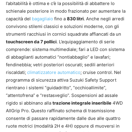
l’abitabilità è ottima e c’è la possibilità di abbattere lo
schienale posteriore in modo frazionato per aumentare la
capacità del
bagagliaio
fino a
830 litri
. Anche negli arredi
convivono stilemi classici e soluzioni moderne, con gli
strumenti racchiusi in cornici squadrate affiancati da un
touchscreen da 7 pollici
. L’equipaggiamento di serie
comprende: sistema multimediale; fari a LED con sistema
di abbaglianti automatici “nontiabbaglio” e lavafari;
fendinebbia; vetri posteriori oscurati; sedili anteriori
riscaldati;
climatizzatore automatico
; cruise control. Nel
programma di sicurezza attiva Suzuki Safety Support
rientrano i sistemi “guidadritto”, “occhioallimite”,
“attentofrena” e “restasveglio”. Sospensioni ad assale
rigido si abbinano alla
trazione integrale inseribile
4WD
AllGrip Pro. Questo raffinato schema di trasmissione
consente di passare rapidamente dalle due alle quattro
ruote motrici (modalità 2H e 4H) oppure di muoversi in