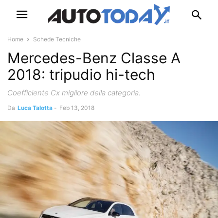
Home
Schede Tecniche
Mercedes-Benz Classe A
2018: tripudio hi-tech
Coefficiente Cx migliore della categoria.
Da
Luca Talotta
-
Feb 13, 2018