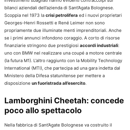
Investimenti sbagliati hanno evidenti contraccolpi sui
bilanci aziendali dell’azienda di Sant’Agata Bolognese.
Scoppia nel 1973 la
crisi petrolifera
ed i nuovi proprietari
Georges-Henri Rossetti e René Leimer non sono
propriamente due illuminate menti imprenditoriali. Anche
se i primi annunci infondono coraggio. A corto di risorse
finanziarie stringono due prestigiosi
accordi industriali
:
uno con BMW nel realizzare una coupé a motore centrale
(la futura M1). L’altro raggiunto con la Mobility Technology
International (MTI), che partecipa ad una gara indetta dal
Ministero della Difesa statunitense per mettere a
disposizione
un fuoristrada all’esercito
.
Lamborghini Cheetah: concede
poco allo spettacolo
Nella fabbrica di Sant’Agate Bolognese va costruito il