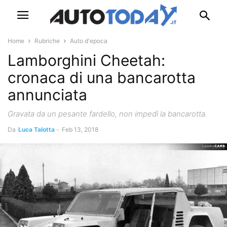
Home
Rubriche
Auto d'epoca
Lamborghini Cheetah:
cronaca di una bancarotta
annunciata
Gravata da un pesante fardello, non impedì la bancarotta.
Da
Luca Talotta
-
Feb 13, 2018