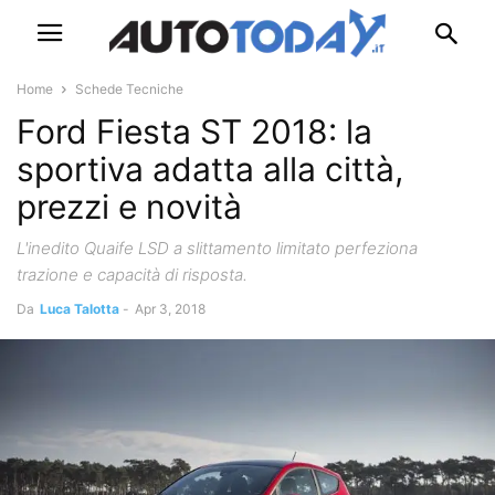
Home
Schede Tecniche
Ford Fiesta ST 2018: la
sportiva adatta alla città,
prezzi e novità
L'inedito Quaife LSD a slittamento limitato perfeziona
trazione e capacità di risposta.
Da
Luca Talotta
-
Apr 3, 2018