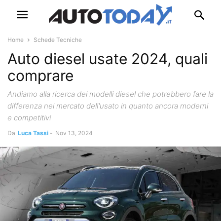
Home
Schede Tecniche
Auto diesel usate 2024, quali
comprare
Andiamo alla ricerca dei modelli diesel che potrebbero fare la
differenza nel mercato dell'usato in quanto ancora moderni
e competitivi
Da
Luca Tassi
-
Nov 13, 2024