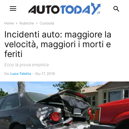
Home
Rubriche
Curiosità
Incidenti auto: maggiore la
velocità, maggiori i morti e
feriti
Ecco la prova empirica
Da
Luca Talotta
-
Giu 17, 2018