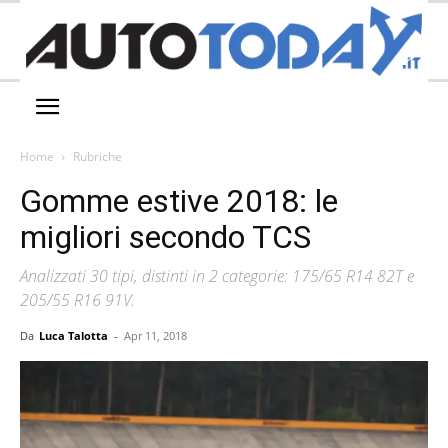
Home
Rubriche
Gomme estive 2018: le
migliori secondo TCS
Analizzati 30 tipi, distinti in 2 categorie: 175/65 R14 82T e
205/55 R16 91V.
Da
Luca Talotta
-
Apr 11, 2018