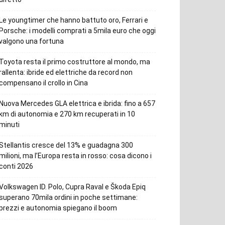
Le youngtimer che hanno battuto oro, Ferrari e
Porsche: i modelli comprati a 5mila euro che oggi
valgono una fortuna
Toyota resta il primo costruttore al mondo, ma
rallenta: ibride ed elettriche da record non
compensano il crollo in Cina
Nuova Mercedes GLA elettrica e ibrida: fino a 657
km di autonomia e 270 km recuperati in 10
minuti
Stellantis cresce del 13% e guadagna 300
milioni, ma l’Europa resta in rosso: cosa dicono i
conti 2026
Volkswagen ID. Polo, Cupra Raval e Škoda Epiq
superano 70mila ordini in poche settimane:
prezzi e autonomia spiegano il boom