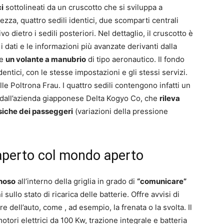
i
sottolineati da un cruscotto che si sviluppa a
zza, quattro sedili identici, due scomparti centrali
o dietro i sedili posteriori. Nel dettaglio, il cruscotto è
 dati e le informazioni più avanzate derivanti dalla
re
un volante a manubrio
di tipo aeronautico. Il fondo
entici, con le stesse impostazioni e gli stessi servizi.
elle Poltrona Frau. I quattro sedili contengono infatti un
o dall’azienda giapponese Delta Kogyo Co, che
rileva
siche dei passeggeri
(variazioni della pressione
 aperto col mondo aperto
inoso
all’interno della griglia in grado di
“comunicare”
sullo stato di ricarica delle batterie. Offre avvisi di
ell’auto, come , ad esempio, la frenata o la svolta. Il
tori elettrici da 100 Kw, trazione integrale e batteria