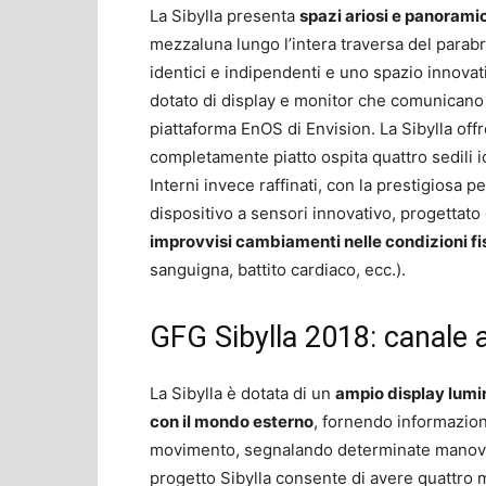
La Sibylla presenta
spazi ariosi e panoramic
mezzaluna lungo l’intera traversa del parabre
identici e indipendenti e uno spazio innovativ
dotato di display e monitor che comunicano i
piattaforma EnOS di Envision. La Sibylla off
completamente piatto ospita quattro sedili id
Interni invece raffinati, con la prestigiosa p
dispositivo a sensori innovativo, progettat
improvvisi cambiamenti nelle condizioni fi
sanguigna, battito cardiaco, ecc.).
GFG Sibylla 2018: canale
La Sibylla è dotata di un
ampio display lum
con il mondo esterno
, fornendo informazioni 
movimento, segnalando determinate manovre d
progetto Sibylla consente di avere quattro mo