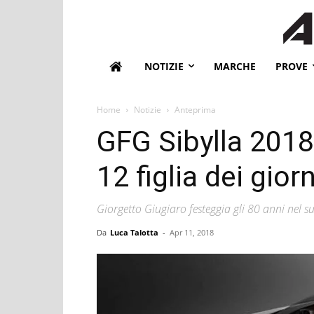
NOTIZIE
MARCHE
PROVE
Home
Notizie
Anteprima
GFG Sibylla 2018
12 figlia dei giorn
Giorgetto Giugiaro festeggia gli 80 anni nel s
Da
Luca Talotta
-
Apr 11, 2018