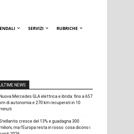
IENDALI
SERVIZI
RUBRICHE
ULTIME NEWS
Nuova Mercedes GLA elettrica e ibrida: fino a 657
km di autonomia e 270 km recuperati in 10
minuti
Stellantis cresce del 13% e guadagna 300
milioni, ma l’Europa resta in rosso: cosa dicono i
conti 2026