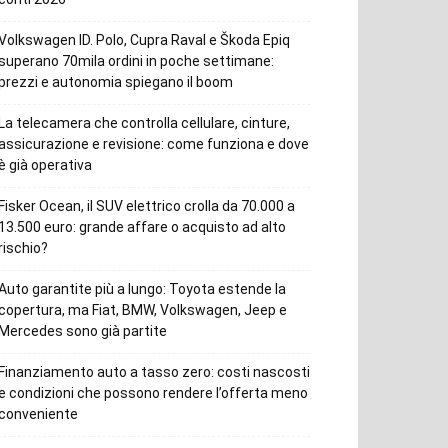
Volkswagen ID. Polo, Cupra Raval e Škoda Epiq
superano 70mila ordini in poche settimane:
prezzi e autonomia spiegano il boom
La telecamera che controlla cellulare, cinture,
assicurazione e revisione: come funziona e dove
è già operativa
Fisker Ocean, il SUV elettrico crolla da 70.000 a
13.500 euro: grande affare o acquisto ad alto
rischio?
Auto garantite più a lungo: Toyota estende la
copertura, ma Fiat, BMW, Volkswagen, Jeep e
Mercedes sono già partite
Finanziamento auto a tasso zero: costi nascosti
e condizioni che possono rendere l’offerta meno
conveniente