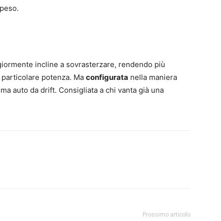
speso.
ggiormente incline a sovrasterzare, rendendo più
pa particolare potenza. Ma
configurata
nella maniera
ima auto da drift. Consigliata a chi vanta già una
Prossimo articolo