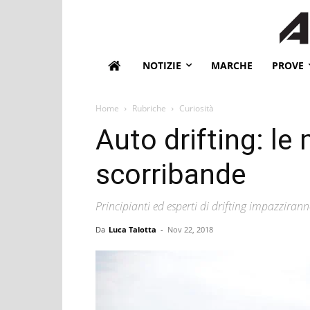
NOTIZIE
MARCHE
PROVE
Home
Rubriche
Curiosità
Auto drifting: le 
scorribande
Principianti ed esperti di drifting impazziran
Da
Luca Talotta
-
Nov 22, 2018