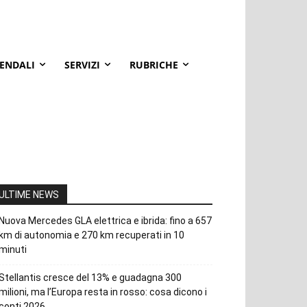
IENDALI
SERVIZI
RUBRICHE
ULTIME NEWS
Nuova Mercedes GLA elettrica e ibrida: fino a 657
km di autonomia e 270 km recuperati in 10
minuti
Stellantis cresce del 13% e guadagna 300
milioni, ma l’Europa resta in rosso: cosa dicono i
conti 2026