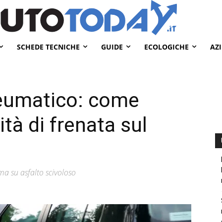
SCHEDE TECNICHE
GUIDE
ECOLOGICHE
AZ
eumatico: come
ità di frenata sul
ma su asfalto scivoloso