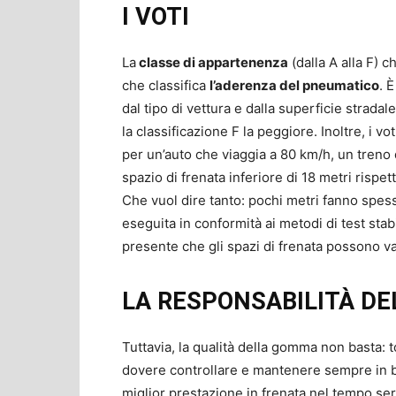
I VOTI
La
classe di appartenenza
(dalla A alla F) c
che classifica
l’aderenza del pneumatico
. 
dal tipo di vettura e dalla superficie stradale
la classificazione F la peggiore. Inoltre, i v
per un’auto che viaggia a 80 km/h, un treno
spazio di frenata inferiore di 18 metri rispe
Che vuol dire tanto: pochi metri fanno spe
eseguita in conformità ai metodi di test stabi
presente che gli spazi di frenata possono var
LA RESPONSABILITÀ DE
Tuttavia, la qualità della gomma non basta: 
dovere controllare e mantenere sempre in bu
miglior prestazione in frenata nel tempo ser