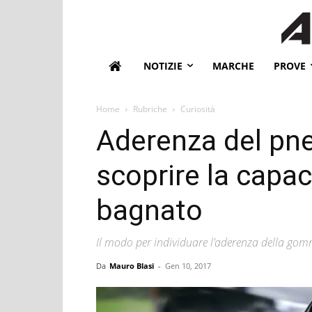
NOTIZIE
MARCHE
PROVE
Home
Rubriche
Curiosità
Aderenza del pn
scoprire la capac
bagnato
Il modo per individuare l’aderenza della gom
Da
Mauro Blasi
-
Gen 10, 2017