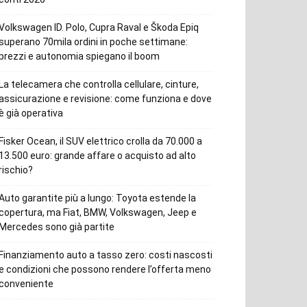
Volkswagen ID. Polo, Cupra Raval e Škoda Epiq
superano 70mila ordini in poche settimane:
prezzi e autonomia spiegano il boom
La telecamera che controlla cellulare, cinture,
assicurazione e revisione: come funziona e dove
è già operativa
Fisker Ocean, il SUV elettrico crolla da 70.000 a
13.500 euro: grande affare o acquisto ad alto
rischio?
Auto garantite più a lungo: Toyota estende la
copertura, ma Fiat, BMW, Volkswagen, Jeep e
Mercedes sono già partite
Finanziamento auto a tasso zero: costi nascosti
e condizioni che possono rendere l’offerta meno
conveniente