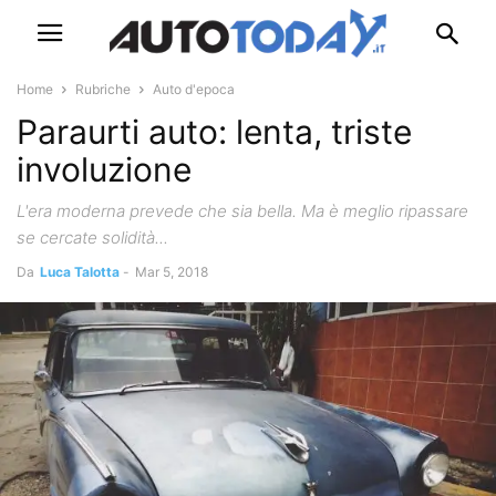
Home
Rubriche
Auto d'epoca
Paraurti auto: lenta, triste
involuzione
L'era moderna prevede che sia bella. Ma è meglio ripassare
se cercate solidità...
Da
Luca Talotta
-
Mar 5, 2018