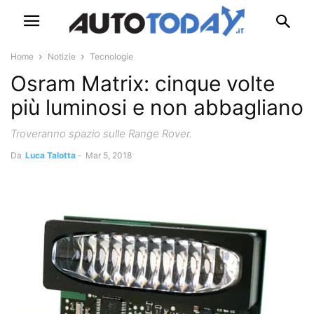
Home
Notizie
Tecnologie
Osram Matrix: cinque volte
più luminosi e non abbagliano
Troveranno spazio sulle Range Rover.
Da
Luca Talotta
-
Mar 5, 2018