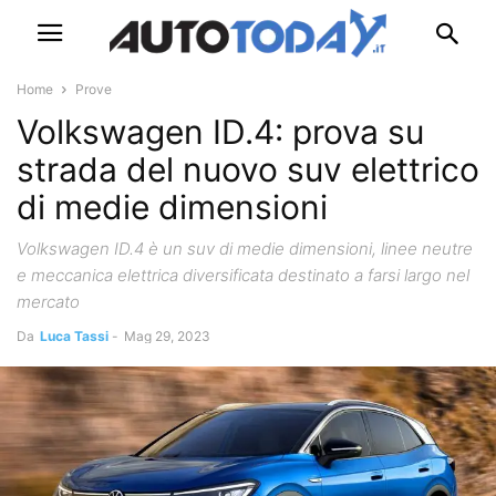
Home
Prove
Volkswagen ID.4: prova su
strada del nuovo suv elettrico
di medie dimensioni
Volkswagen ID.4 è un suv di medie dimensioni, linee neutre
e meccanica elettrica diversificata destinato a farsi largo nel
mercato
Da
Luca Tassi
-
Mag 29, 2023