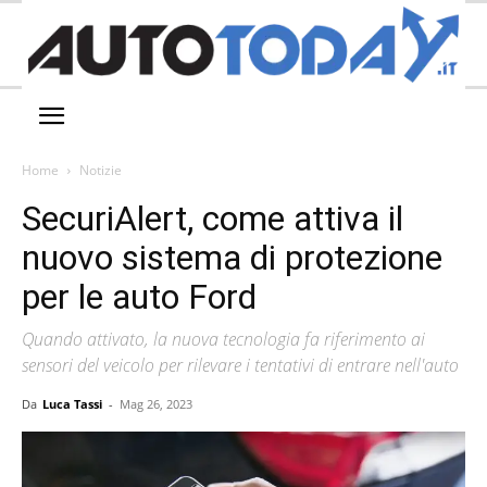
Home
Notizie
SecuriAlert, come attiva il
nuovo sistema di protezione
per le auto Ford
Quando attivato, la nuova tecnologia fa riferimento ai
sensori del veicolo per rilevare i tentativi di entrare nell'auto
Da
Luca Tassi
-
Mag 26, 2023