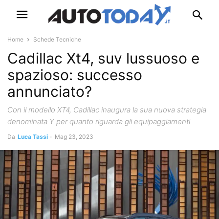
Home
Schede Tecniche
Cadillac Xt4, suv lussuoso e
spazioso: successo
annunciato?
Con il modello XT4, Cadillac inaugura la sua nuova strategia
denominata Y per quanto riguarda gli equipaggiamenti
Da
Luca Tassi
-
Mag 23, 2023