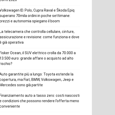
Volkswagen ID. Polo, Cupra Raval e Škoda Epiq
superano 70mila ordini in poche settimane:
prezzi e autonomia spiegano il boom
La telecamera che controlla cellulare, cinture,
assicurazione e revisione: come funziona e dove
è già operativa
Fisker Ocean, il SUV elettrico crolla da 70.000 a
13.500 euro: grande affare o acquisto ad alto
rischio?
Auto garantite più a lungo: Toyota estende la
copertura, ma Fiat, BMW, Volkswagen, Jeep e
Mercedes sono già partite
Finanziamento auto a tasso zero: costi nascosti
e condizioni che possono rendere l’offerta meno
conveniente