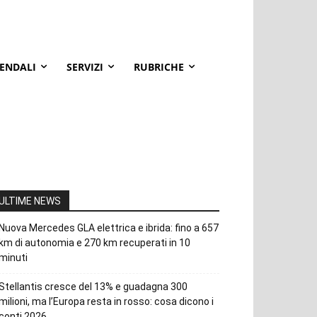
IENDALI
SERVIZI
RUBRICHE
ULTIME NEWS
Nuova Mercedes GLA elettrica e ibrida: fino a 657
km di autonomia e 270 km recuperati in 10
minuti
Stellantis cresce del 13% e guadagna 300
milioni, ma l’Europa resta in rosso: cosa dicono i
conti 2026