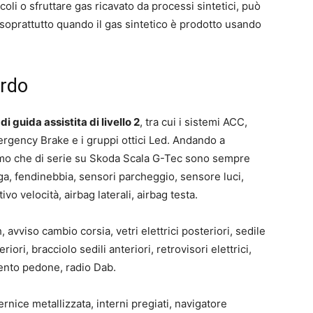
icoli o sfruttare gas ricavato da processi sintetici, può
 soprattutto quando il gas sintetico è prodotto usando
ordo
i guida assistita di livello 2
, tra cui i sistemi ACC,
ergency Brake e i gruppi ottici Led. Andando a
iamo che di serie su Skoda Scala G-Tec sono sempre
ega, fendinebbia, sensori parcheggio, sensore luci,
vo velocità, airbag laterali, airbag testa.
avviso cambio corsia, vetri elettrici posteriori, sedile
riori, bracciolo sedili anteriori, retrovisori elettrici,
ento pedone, radio Dab.
nice metallizzata, interni pregiati, navigatore