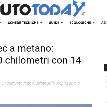
SCHEDE TECNICHE
GUIDE
ECOLOGICHE
AZ
ec a metano:
 chilometri con 14
 un adeguato stato di salute della propria auto a