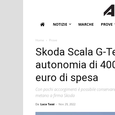
NOTIZIE
MARCHE
PROVE
Home
Prove
Skoda Scala G-T
autonomia di 400
euro di spesa
Con pochi accorgimenti è possibile conservare
metano a firma Skoda
Da
Luca Tassi
-
Nov 29, 2022