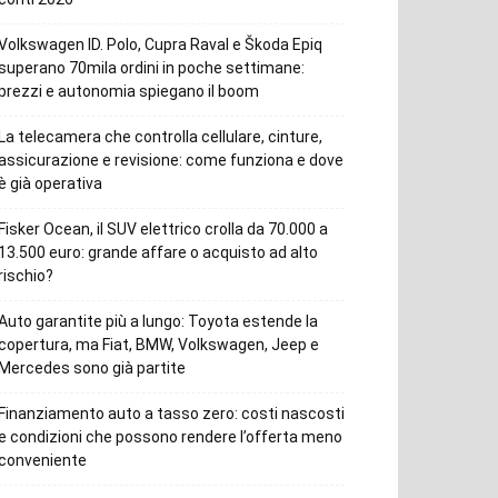
Volkswagen ID. Polo, Cupra Raval e Škoda Epiq
superano 70mila ordini in poche settimane:
prezzi e autonomia spiegano il boom
La telecamera che controlla cellulare, cinture,
assicurazione e revisione: come funziona e dove
è già operativa
Fisker Ocean, il SUV elettrico crolla da 70.000 a
13.500 euro: grande affare o acquisto ad alto
rischio?
Auto garantite più a lungo: Toyota estende la
copertura, ma Fiat, BMW, Volkswagen, Jeep e
Mercedes sono già partite
Finanziamento auto a tasso zero: costi nascosti
e condizioni che possono rendere l’offerta meno
conveniente