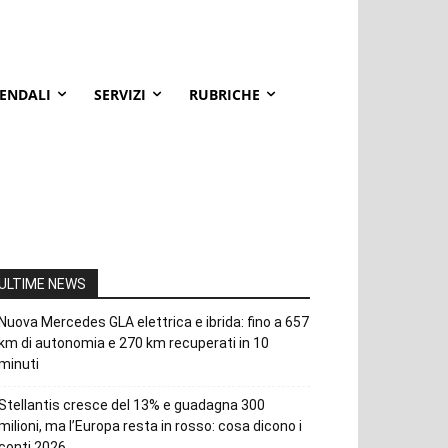
IENDALI
SERVIZI
RUBRICHE
ULTIME NEWS
Nuova Mercedes GLA elettrica e ibrida: fino a 657
km di autonomia e 270 km recuperati in 10
minuti
Stellantis cresce del 13% e guadagna 300
milioni, ma l’Europa resta in rosso: cosa dicono i
conti 2026