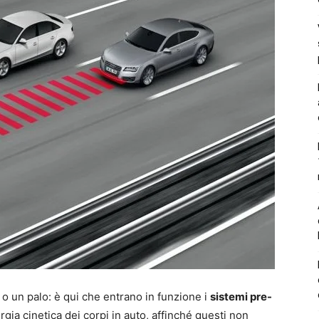
 o un palo: è qui che entrano in funzione i
sistemi pre-
rgia cinetica dei corpi in auto, affinché questi non