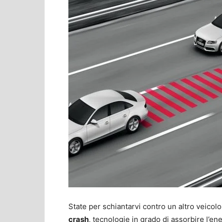
State per schiantarvi contro un altro veicolo
crash
, tecnologie in grado di assorbire l’ene