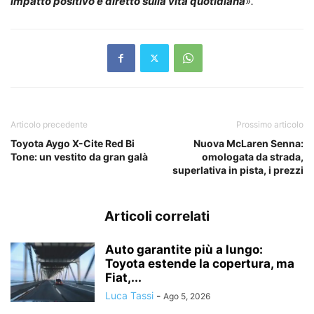
impatto positivo e diretto sulla vita quotidiana
».
Articolo precedente
Prossimo articolo
Toyota Aygo X-Cite Red Bi
Nuova McLaren Senna:
Tone: un vestito da gran galà
omologata da strada,
superlativa in pista, i prezzi
Articoli correlati
Auto garantite più a lungo:
Toyota estende la copertura, ma
Fiat,...
Luca Tassi
-
Ago 5, 2026