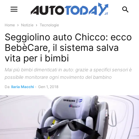
Home
Notizie
Tecnologie
Seggiolino auto Chicco: ecco
BebèCare, il sistema salva
vita per i bimbi
Mai più bimbi dimenticati in auto: grazie a specifici sensori è
possibile monitorare ogni movimento del bambino
Da
Ilaria Macchi
-
Gen 1, 2018