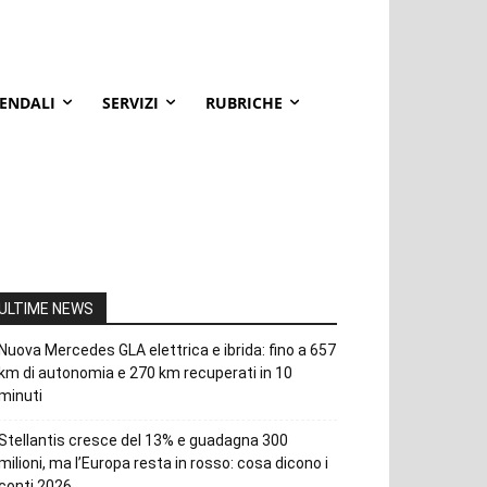
IENDALI
SERVIZI
RUBRICHE
ULTIME NEWS
Nuova Mercedes GLA elettrica e ibrida: fino a 657
km di autonomia e 270 km recuperati in 10
minuti
Stellantis cresce del 13% e guadagna 300
milioni, ma l’Europa resta in rosso: cosa dicono i
conti 2026