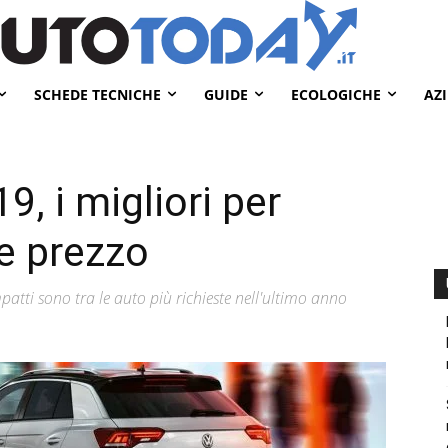
SCHEDE TECNICHE
GUIDE
ECOLOGICHE
AZ
, i migliori per
 e prezzo
atti sono tra le auto più richieste nell'ultimo anno