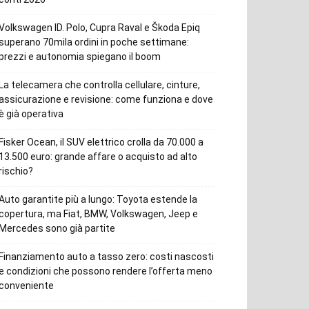
Volkswagen ID. Polo, Cupra Raval e Škoda Epiq
superano 70mila ordini in poche settimane:
prezzi e autonomia spiegano il boom
La telecamera che controlla cellulare, cinture,
assicurazione e revisione: come funziona e dove
è già operativa
Fisker Ocean, il SUV elettrico crolla da 70.000 a
13.500 euro: grande affare o acquisto ad alto
rischio?
Auto garantite più a lungo: Toyota estende la
copertura, ma Fiat, BMW, Volkswagen, Jeep e
Mercedes sono già partite
Finanziamento auto a tasso zero: costi nascosti
e condizioni che possono rendere l’offerta meno
conveniente