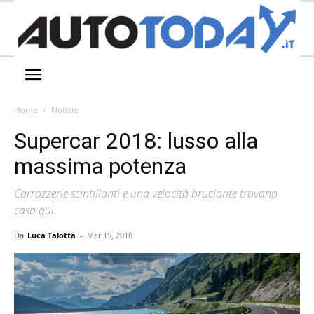
Home
Notizie
Supercar 2018: lusso alla
massima potenza
Carrozzerie scintillanti e una velocità bruciante trovano
casa qui.
Da
Luca Talotta
-
Mar 15, 2018