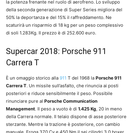
la potenza frenante nel ruolo di aerofreno. Lo sviluppo
della seconda generazione di Super Series migliora del
50% la deportanza e del 15% il raffreddamento. Ne
scaturirà un risparmio di 18 kg per un peso complessivo
di soli 1.283Kg. Il prezzo è di 252.600 euro.
Supercar 2018: Porsche 911
Carrera T
È un omaggio storico alla
911
T del 1968 la
Porsche 911
Carrera T
. Un missile sull’asfalto, che rinuncia ai posti
posteriori e riduce sensibilmente il peso. Possibile
rinunciare pure al
Porsche Communication
Management
. Il peso a vuoto è di
1.425 Kg
, 20 in meno
della Carrera normale. Il telaio dispone di asse posteriore
sterzante. Mentre la trazione è posteriore, con cambio
manuale. Eroga 370 Cv e 450 Nm il sei cilindri 3.0 boxer