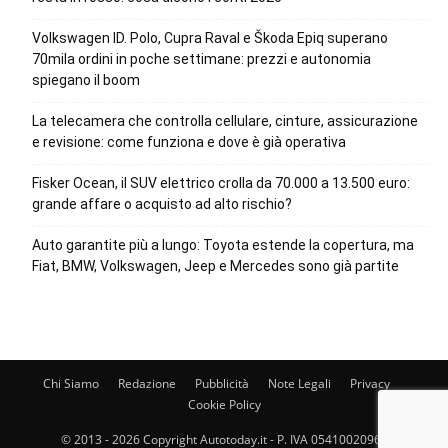
Volkswagen ID. Polo, Cupra Raval e Škoda Epiq superano
70mila ordini in poche settimane: prezzi e autonomia
spiegano il boom
La telecamera che controlla cellulare, cinture, assicurazione
e revisione: come funziona e dove è già operativa
Fisker Ocean, il SUV elettrico crolla da 70.000 a 13.500 euro:
grande affare o acquisto ad alto rischio?
Auto garantite più a lungo: Toyota estende la copertura, ma
Fiat, BMW, Volkswagen, Jeep e Mercedes sono già partite
Chi Siamo
Redazione
Pubblicità
Note Legali
Privacy
Cookie Policy
© 2013 - 2026 Copyright Autotoday.it - P. IVA 05410020969