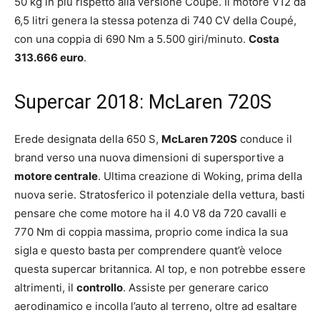
50 kg in più rispetto alla versione Coupé. Il motore V12 da
6,5 litri genera la stessa potenza di 740 CV della Coupé,
con una coppia di 690 Nm a 5.500 giri/minuto.
Costa
313.666 euro
.
Supercar 2018: McLaren 720S
Erede designata della 650 S,
McLaren 720S
conduce il
brand verso una nuova dimensioni di supersportive a
motore centrale
. Ultima creazione di Woking, prima della
nuova serie. Stratosferico il potenziale della vettura, basti
pensare che come motore ha il 4.0 V8 da 720 cavalli e
770 Nm di coppia massima, proprio come indica la sua
sigla e questo basta per comprendere quant’è veloce
questa supercar britannica. Al top, e non potrebbe essere
altrimenti, il
controllo
. Assiste per generare carico
aerodinamico e incolla l’auto al terreno, oltre ad esaltare