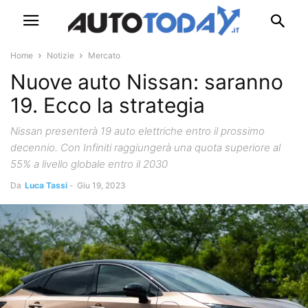
Home
Notizie
Mercato
Nuove auto Nissan: saranno
19. Ecco la strategia
Nissan presenterà 19 auto elettriche entro il prossimo
decennio. Con Infiniti raggiungerà una quota superiore al
55% a livello globale entro il 2030
Da
Luca Tassi
-
Giu 19, 2023